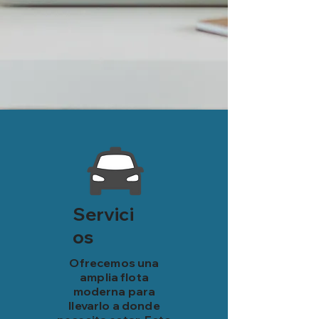
Servici
os
Ofrecemos una
amplia flota
moderna para
llevarlo a donde