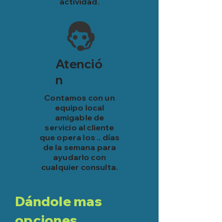
actividad.
Atenció
n
Contamos con un
equipo local
amigable de
servicio al cliente
que opera los .. días
de la semana para
ayudarlo con
cualquier consulta.
Dándole mas
opciones