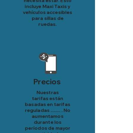
necesita estar. Esto
incluye Maxi Taxis y
vehículos accesibles
para sillas de
ruedas.
Precios
Nuestras
tarifas
están
basadas en tarifas
reguladas ........ . No
aumentamos
durante los
períodos de mayor