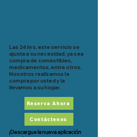
SERVICIOS
DE COMPRAS
Las 24 hrs, este servicio se
ajusta a su necesidad, ya sea
compra de comestibles,
medicamentos, entre otros.
Nosotros realizamos la
compra por usted y
la
llevamos a su hogar.
Reserva Ahora
Contáctenos
¡Descargue la nueva aplicación