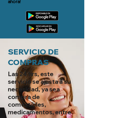
ahora!
SERVICIO DE
COMPRAS
Las 24 hrs, este
servicio se ajusta a su
necesidad, ya sea
compra de
comestibles,
medicamentos, entre