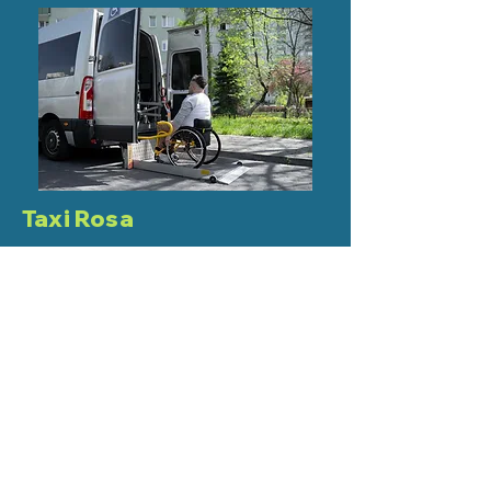
Taxi Rosa
Eres una dama y te gustaría que el
servicio te lo preste otra dama,
puedes solicitarlo.
Lee sus características
infórmate de las tarifas y verifica
nuestra flota de vehículos y
choferes.