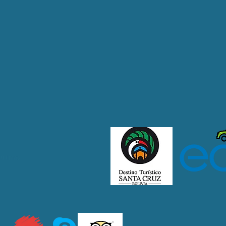
Afiliado a:.
 últimas