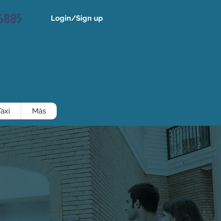
96885
Login/Sign up
axi
Más