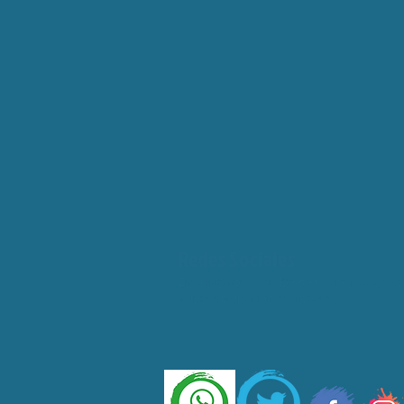
Redes Sociales
Encuéntranos como
Ecotaxi
y entérate de las
noticias, promociones y novedades.