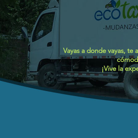
Vayas a donde vayas,
te 
cómoda
¡Vive la exp