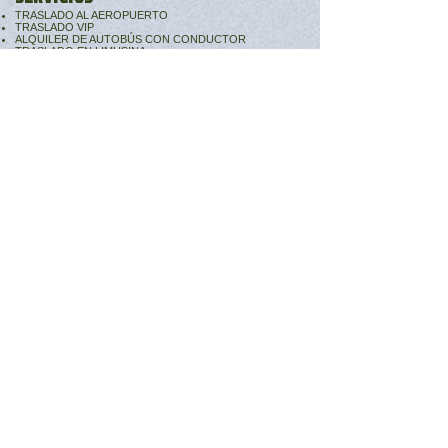
TRASLADO AL AEROPUERTO
TRASLADO VIP
ALQUILER DE AUTOBÚS CON CONDUCTOR
TRASLADO EN LIMUSINA
TRASBORDOS
SERVICIO DE CHOFER
SERVICIO DE MINIBÚS
SERVICIO DE TAXI
TRABAJA CON NOSOTROS
AGENCIA DE VIAJES Y OTAs
ORGANIZADORES DE EVENTOS
SOCIOS DE TRANSPORTES
PROGRAMA DE AFILIADOS
SOCIO CONDUCTOR
EMPRESAS AÉREAS
BENEFICIOS
Plan Kilometraje
Descuentos especiales
SERVICIOS ESPECIALES
PROMOCIONES